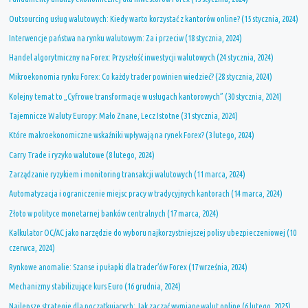
Outsourcing usług walutowych: Kiedy warto korzystać z kantorów online? (15 stycznia, 2024)
Interwencje państwa na rynku walutowym: Za i przeciw (18 stycznia, 2024)
Handel algorytmiczny na Forex: Przyszłość inwestycji walutowych (24 stycznia, 2024)
Mikroekonomia rynku Forex: Co każdy trader powinien wiedzieć? (28 stycznia, 2024)
Kolejny temat to „Cyfrowe transformacje w usługach kantorowych” (30 stycznia, 2024)
Tajemnicze Waluty Europy: Mało Znane, Lecz Istotne (31 stycznia, 2024)
Które makroekonomiczne wskaźniki wpływają na rynek Forex? (3 lutego, 2024)
Carry Trade i ryzyko walutowe (8 lutego, 2024)
Zarządzanie ryzykiem i monitoring transakcji walutowych (11 marca, 2024)
Automatyzacja i ograniczenie miejsc pracy w tradycyjnych kantorach (14 marca, 2024)
Złoto w polityce monetarnej banków centralnych (17 marca, 2024)
Kalkulator OC/AC jako narzędzie do wyboru najkorzystniejszej polisy ubezpieczeniowej (10
czerwca, 2024)
Rynkowe anomalie: Szanse i pułapki dla trader’ów Forex (17 września, 2024)
Mechanizmy stabilizujące kurs Euro (16 grudnia, 2024)
Najlepsze strategie dla początkujących: Jak zacząć wymianę walut online (6 lutego, 2025)