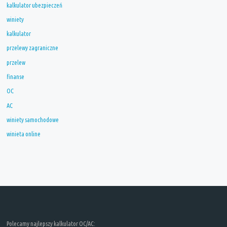
kalkulator ubezpieczeń
winiety
kalkulator
przelewy zagraniczne
przelew
finanse
OC
AC
winiety samochodowe
winieta online
Polecamy najlepszy kalkulator OC/AC: