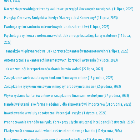
Narzędzia przewidujące trendy walutowe: przegląd kluczowych rozwiązań. (11 lipca, 2023)
Przegląd Okresowy Budynków: Kiedy i Dlaczego Jest Konieczny? (11 lipca, 2023)
Ewolucja rynku kantorów internetowych: analiza trendów (11 lipca, 2023)
Psychologia rynkowa a notowania walut: Jak emocje kształtują kursy walutowe (14 lipca,
2023)
Transakcje Międzynarodowe: Jak Korzystać z Kantorów Internetowych? (17 lipca, 2023)
Automatyzacja w kantorach internetowych: korzyści i wyzwania (19 lipca, 2023)
Jak zrozumieć i interpretować wahania kursów walut? (22 lipca, 2023)
Zarządzanie wielowalutowymi kontami firmowymi online (18 grudnia, 2023)
Zarządzanie ryzykiem kursowym w międzynarodowym biznesie (22 grudnia, 2023)
Wykorzystanie kantorów online w zarządzaniu finansami osobistymi (27 grudnia, 2023)
Handel walutami jako forma Hedging’u dla eksporterów i importerów (31 grudnia, 2023)
Inwestowanie w waluty egzotyczne: Potencjał i ryzyko (1 stycznia, 2024)
Prognozowanie trendów na rynku Forex przy użyciu sztucznej inteligencji (5 stycznia, 2024)
Elastyczność cenowa walut w kontekście internetowego handlu (10 stycznia, 2024)
Fundamenty analizy ekonomicznej dla inwestorów Forex (13 stycznia, 2024)