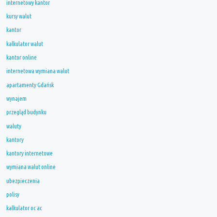
internetowy kantor
kursy walut
kantor
kalkulator walut
kantor online
internetowa wymiana walut
apartamenty Gdańsk
wynajem
przegląd budynku
waluty
kantory
kantory internetowe
wymiana walut online
ubezpieczenia
polisy
kalkulator oc ac