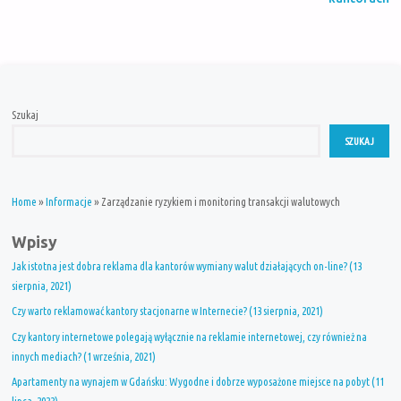
Szukaj
SZUKAJ
Home
»
Informacje
»
Zarządzanie ryzykiem i monitoring transakcji walutowych
Wpisy
Jak istotna jest dobra reklama dla kantorów wymiany walut działających on-line? (13
sierpnia, 2021)
Czy warto reklamować kantory stacjonarne w Internecie? (13 sierpnia, 2021)
Czy kantory internetowe polegają wyłącznie na reklamie internetowej, czy również na
innych mediach? (1 września, 2021)
Apartamenty na wynajem w Gdańsku: Wygodne i dobrze wyposażone miejsce na pobyt (11
lipca, 2023)