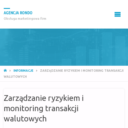
AGENCJA RONDO
Obsługa marketingowa firm
STRONA
INFORMACJE
ZARZĄDZANIE RYZYKIEM I MONITORING TRANSAKCJI
GŁÓWNA
WALUTOWYCH
Zarządzanie ryzykiem i
monitoring transakcji
walutowych