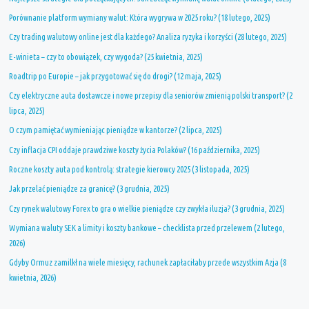
Porównanie platform wymiany walut: Która wygrywa w 2025 roku? (18 lutego, 2025)
Czy trading walutowy online jest dla każdego? Analiza ryzyka i korzyści (28 lutego, 2025)
E-winieta – czy to obowiązek, czy wygoda? (25 kwietnia, 2025)
Roadtrip po Europie – jak przygotować się do drogi? (12 maja, 2025)
Czy elektryczne auta dostawcze i nowe przepisy dla seniorów zmienią polski transport? (2
lipca, 2025)
O czym pamiętać wymieniając pieniądze w kantorze? (2 lipca, 2025)
Czy inflacja CPI oddaje prawdziwe koszty życia Polaków? (16 października, 2025)
Roczne koszty auta pod kontrolą: strategie kierowcy 2025 (3 listopada, 2025)
Jak przelać pieniądze za granicę? (3 grudnia, 2025)
Czy rynek walutowy Forex to gra o wielkie pieniądze czy zwykła iluzja? (3 grudnia, 2025)
Wymiana waluty SEK a limity i koszty bankowe – checklista przed przelewem (2 lutego,
2026)
Gdyby Ormuz zamilkł na wiele miesięcy, rachunek zapłaciłaby przede wszystkim Azja (8
kwietnia, 2026)