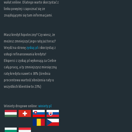
walut online. Dlatego warto skorzystać z
linku powyżej i zapoznać się ze
znajdującymi się tam informacjami.
Masz kredyt hipoteczny? Czy wiesz, że
możesz zmniejszyć jego ratę już teraz?
Wejdź na stronę
zyskaj.pl
i skorzystaj z
usługi refinansowania kredytu!
Eksperci z zyskaj.pl wykonają za Ciebie
całą pracę, a ty zmniejszysz miesięczną
ratę kredytu nawet o 30% (średnia
procentowa wartość obniżenia raty u
wszystkich klientów to 23%)
Winiety drogowe online:
winiety.pl