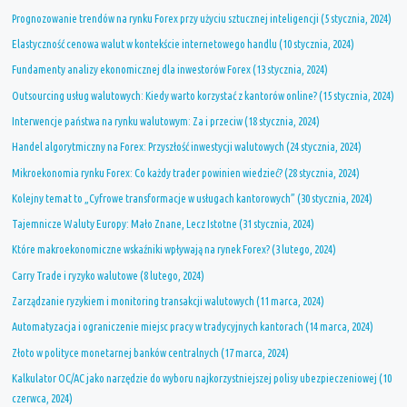
Prognozowanie trendów na rynku Forex przy użyciu sztucznej inteligencji (5 stycznia, 2024)
Elastyczność cenowa walut w kontekście internetowego handlu (10 stycznia, 2024)
Fundamenty analizy ekonomicznej dla inwestorów Forex (13 stycznia, 2024)
Outsourcing usług walutowych: Kiedy warto korzystać z kantorów online? (15 stycznia, 2024)
Interwencje państwa na rynku walutowym: Za i przeciw (18 stycznia, 2024)
Handel algorytmiczny na Forex: Przyszłość inwestycji walutowych (24 stycznia, 2024)
Mikroekonomia rynku Forex: Co każdy trader powinien wiedzieć? (28 stycznia, 2024)
Kolejny temat to „Cyfrowe transformacje w usługach kantorowych” (30 stycznia, 2024)
Tajemnicze Waluty Europy: Mało Znane, Lecz Istotne (31 stycznia, 2024)
Które makroekonomiczne wskaźniki wpływają na rynek Forex? (3 lutego, 2024)
Carry Trade i ryzyko walutowe (8 lutego, 2024)
Zarządzanie ryzykiem i monitoring transakcji walutowych (11 marca, 2024)
Automatyzacja i ograniczenie miejsc pracy w tradycyjnych kantorach (14 marca, 2024)
Złoto w polityce monetarnej banków centralnych (17 marca, 2024)
Kalkulator OC/AC jako narzędzie do wyboru najkorzystniejszej polisy ubezpieczeniowej (10
czerwca, 2024)