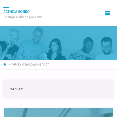
AGENCJA RONDO
Obsługa marketingowa firm
STRONA
WPISY OTAGOWANE "AC"
GŁÓWNA
TAG:
AC