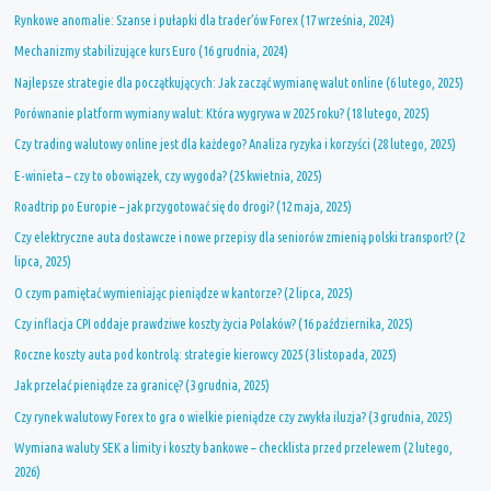
Rynkowe anomalie: Szanse i pułapki dla trader’ów Forex (17 września, 2024)
Mechanizmy stabilizujące kurs Euro (16 grudnia, 2024)
Najlepsze strategie dla początkujących: Jak zacząć wymianę walut online (6 lutego, 2025)
Porównanie platform wymiany walut: Która wygrywa w 2025 roku? (18 lutego, 2025)
Czy trading walutowy online jest dla każdego? Analiza ryzyka i korzyści (28 lutego, 2025)
E-winieta – czy to obowiązek, czy wygoda? (25 kwietnia, 2025)
Roadtrip po Europie – jak przygotować się do drogi? (12 maja, 2025)
Czy elektryczne auta dostawcze i nowe przepisy dla seniorów zmienią polski transport? (2
lipca, 2025)
O czym pamiętać wymieniając pieniądze w kantorze? (2 lipca, 2025)
Czy inflacja CPI oddaje prawdziwe koszty życia Polaków? (16 października, 2025)
Roczne koszty auta pod kontrolą: strategie kierowcy 2025 (3 listopada, 2025)
Jak przelać pieniądze za granicę? (3 grudnia, 2025)
Czy rynek walutowy Forex to gra o wielkie pieniądze czy zwykła iluzja? (3 grudnia, 2025)
Wymiana waluty SEK a limity i koszty bankowe – checklista przed przelewem (2 lutego,
2026)