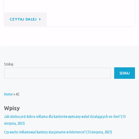
"CZY
CZYTAJ DALEJ
ELEKTRYCZNE
AUTA
DOSTAWCZE
Szukaj
I
SZUKAJ
NOWE
PRZEPISY
Home
»
AC
DLA
Wpisy
SENIORÓW
Jak istotna jest dobra reklama dla kantorów wymiany walut działających on-line? (13
ZMIENIĄ
sierpnia, 2021)
Czy warto reklamować kantory stacjonarne w Internecie? (13 sierpnia, 2021)
POLSKI