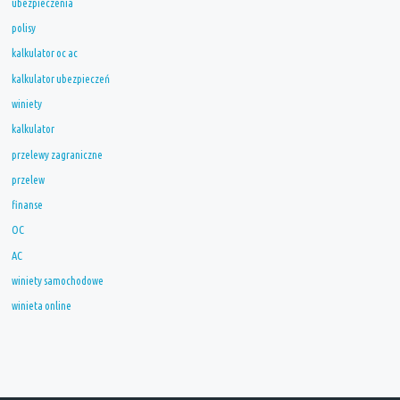
ubezpieczenia
polisy
kalkulator oc ac
kalkulator ubezpieczeń
winiety
kalkulator
przelewy zagraniczne
przelew
finanse
OC
AC
winiety samochodowe
winieta online