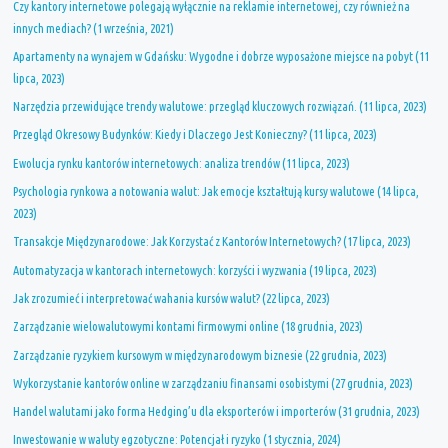
Czy kantory internetowe polegają wyłącznie na reklamie internetowej, czy również na
TRANSPORT?"
innych mediach? (1 września, 2021)
Apartamenty na wynajem w Gdańsku: Wygodne i dobrze wyposażone miejsce na pobyt (11
lipca, 2023)
Narzędzia przewidujące trendy walutowe: przegląd kluczowych rozwiązań. (11 lipca, 2023)
Przegląd Okresowy Budynków: Kiedy i Dlaczego Jest Konieczny? (11 lipca, 2023)
Ewolucja rynku kantorów internetowych: analiza trendów (11 lipca, 2023)
Psychologia rynkowa a notowania walut: Jak emocje kształtują kursy walutowe (14 lipca,
2023)
Transakcje Międzynarodowe: Jak Korzystać z Kantorów Internetowych? (17 lipca, 2023)
Automatyzacja w kantorach internetowych: korzyści i wyzwania (19 lipca, 2023)
Jak zrozumieć i interpretować wahania kursów walut? (22 lipca, 2023)
Zarządzanie wielowalutowymi kontami firmowymi online (18 grudnia, 2023)
Zarządzanie ryzykiem kursowym w międzynarodowym biznesie (22 grudnia, 2023)
Wykorzystanie kantorów online w zarządzaniu finansami osobistymi (27 grudnia, 2023)
Handel walutami jako forma Hedging’u dla eksporterów i importerów (31 grudnia, 2023)
Inwestowanie w waluty egzotyczne: Potencjał i ryzyko (1 stycznia, 2024)