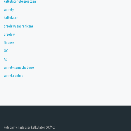
kalkulator ubezpieczeń
winiety
kalkulator
przelewy zagraniczne
przelew
finanse
OC
AC
winiety samochodowe
winieta online
Polecamy najlepszy kalkulator OC/AC: