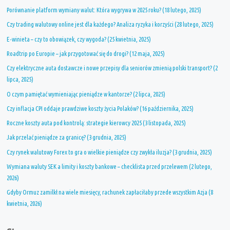
Porównanie platform wymiany walut: Która wygrywa w 2025 roku? (18 lutego, 2025)
Czy trading walutowy online jest dla każdego? Analiza ryzyka i korzyści (28 lutego, 2025)
E-winieta – czy to obowiązek, czy wygoda? (25 kwietnia, 2025)
Roadtrip po Europie – jak przygotować się do drogi? (12 maja, 2025)
Czy elektryczne auta dostawcze i nowe przepisy dla seniorów zmienią polski transport? (2
lipca, 2025)
O czym pamiętać wymieniając pieniądze w kantorze? (2 lipca, 2025)
Czy inflacja CPI oddaje prawdziwe koszty życia Polaków? (16 października, 2025)
Roczne koszty auta pod kontrolą: strategie kierowcy 2025 (3 listopada, 2025)
Jak przelać pieniądze za granicę? (3 grudnia, 2025)
Czy rynek walutowy Forex to gra o wielkie pieniądze czy zwykła iluzja? (3 grudnia, 2025)
Wymiana waluty SEK a limity i koszty bankowe – checklista przed przelewem (2 lutego,
2026)
Gdyby Ormuz zamilkł na wiele miesięcy, rachunek zapłaciłaby przede wszystkim Azja (8
kwietnia, 2026)