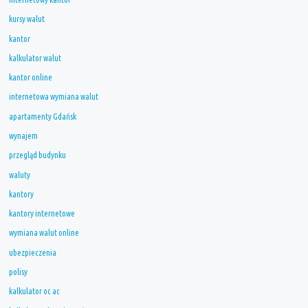
kursy walut
kantor
kalkulator walut
kantor online
internetowa wymiana walut
apartamenty Gdańsk
wynajem
przegląd budynku
waluty
kantory
kantory internetowe
wymiana walut online
ubezpieczenia
polisy
kalkulator oc ac