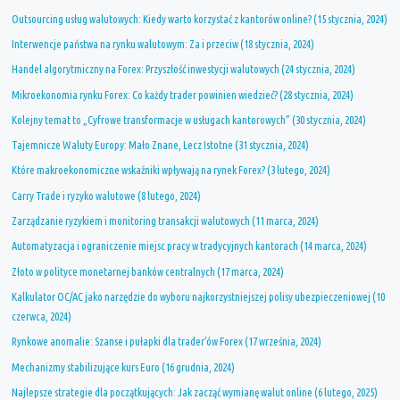
Outsourcing usług walutowych: Kiedy warto korzystać z kantorów online? (15 stycznia, 2024)
Interwencje państwa na rynku walutowym: Za i przeciw (18 stycznia, 2024)
Handel algorytmiczny na Forex: Przyszłość inwestycji walutowych (24 stycznia, 2024)
Mikroekonomia rynku Forex: Co każdy trader powinien wiedzieć? (28 stycznia, 2024)
Kolejny temat to „Cyfrowe transformacje w usługach kantorowych” (30 stycznia, 2024)
Tajemnicze Waluty Europy: Mało Znane, Lecz Istotne (31 stycznia, 2024)
Które makroekonomiczne wskaźniki wpływają na rynek Forex? (3 lutego, 2024)
Carry Trade i ryzyko walutowe (8 lutego, 2024)
Zarządzanie ryzykiem i monitoring transakcji walutowych (11 marca, 2024)
Automatyzacja i ograniczenie miejsc pracy w tradycyjnych kantorach (14 marca, 2024)
Złoto w polityce monetarnej banków centralnych (17 marca, 2024)
Kalkulator OC/AC jako narzędzie do wyboru najkorzystniejszej polisy ubezpieczeniowej (10
czerwca, 2024)
Rynkowe anomalie: Szanse i pułapki dla trader’ów Forex (17 września, 2024)
Mechanizmy stabilizujące kurs Euro (16 grudnia, 2024)
Najlepsze strategie dla początkujących: Jak zacząć wymianę walut online (6 lutego, 2025)