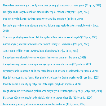
Narzędzia przewidujące trendy walutowe: przegląd kluczowych rozwiązań. (11 lipca, 2023)
Przegląd Okresowy Budynków: Kiedy i Dlaczego Jest Konieczny? (11 lipca, 2023)
Ewolucja rynku kantorów internetowych: analiza trendów (11 lipca, 2023)
Psychologia rynkowa a notowania walut: Jak emocje kształtują kursy walutowe (14 lipca,
2023)
Transakcje Międzynarodowe: Jak Korzystać z Kantorów Internetowych? (17 lipca, 2023)
Automatyzacja w kantorach internetowych: korzyści i wyzwania (19 lipca, 2023)
Jak zrozumieć i interpretować wahania kursów walut? (22 lipca, 2023)
Zarządzanie wielowalutowymi kontami firmowymi online (18 grudnia, 2023)
Zarządzanie ryzykiem kursowym w międzynarodowym biznesie (22 grudnia, 2023)
Wykorzystanie kantorów online w zarządzaniu finansami osobistymi (27 grudnia, 2023)
Handel walutami jako forma Hedging’u dla eksporterów i importerów (31 grudnia, 2023)
Inwestowanie w waluty egzotyczne: Potencjał i ryzyko (1 stycznia, 2024)
Prognozowanie trendów na rynku Forex przy użyciu sztucznej inteligencji (5 stycznia, 2024)
Elastyczność cenowa walut w kontekście internetowego handlu (10 stycznia, 2024)
Fundamenty analizy ekonomicznej dla inwestorów Forex (13 stycznia, 2024)